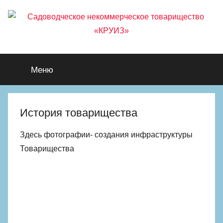
Перейти
к
содержимому
Садоводческое
город
Москва,
Меню
некоммерческое
поселение
Мосрентген
товарищество
История товарищества
«КРУИЗ»
Здесь фотографии- создания инфраструктуры
Товарищества